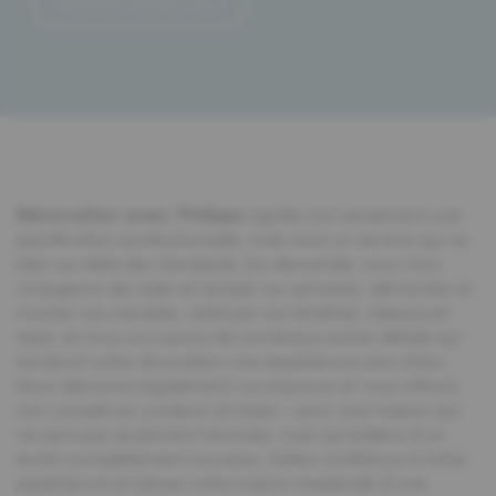
Prendre rendez-vous
Rénovation avec Philipps
signifie non seulement une
planification professionnelle, mais aussi un service qui va
bien au-delà des standards. Sur demande, nous nous
chargeons de vider et remplir vos armoires, démonter et
monter vos meubles, nettoyer vos fenêtres, rideaux et
tapis, et nous occupons de nombreux autres détails qui
rendront votre rénovation une expérience sans stress.
Nous décorons également vos espaces et vous offrons
nos conseils en couleurs et styles – pour une maison qui
ne sera pas seulement rénovée, mais qui brillera d’un
éclat complètement nouveau. Faites confiance à notre
expérience et laissez votre maison resplendir d’une