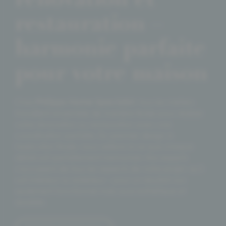
rénovation et
restauration –
harmonie parfaite
pour votre maison
Chez
Philipps Home Specialist
, tous les métiers
travaillent ensemble de manière fluide pour réaliser
votre rénovation ou restauration avec une
coordination parfaite. Du premier design à
l'exécution finale, nous veillons à ce que chaque
détail soit parfaitement harmonisé. Nos experts
s'occupent de tous les aspects de votre projet, qu'il
soit intérieur ou extérieur – pour un résultat non
seulement fonctionnel mais aussi esthétique et
durable.